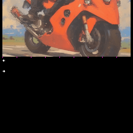
yi
וויזועלער דיסענט געצייג: גאַס-גרייטע פּאָסטערס און סטיקערס. דרוקן,
פּאַסטע, פֿאַרשפּרייטן. אַלע CC0.
דורך emma-jane mackinnon-lee